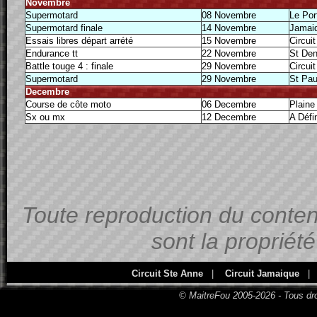
Novembre
Supermotard
08 Novembre
Le Por
Supermotard finale
14 Novembre
Jamai
Essais libres départ arrété
15 Novembre
Circui
Endurance tt
22 Novembre
St Den
Battle touge 4 : finale
29 Novembre
Circui
Supermotard
29 Novembre
St Pau
Decembre
Course de côte moto
06 Decembre
Plaine
Sx ou mx
12 Decembre
A Défin
Toute reproduction du contenu
sont la propriét
Circuit Ste Anne
|
Circuit Jamaique
|
© MaitreFou 2005-2026 - Tous dro