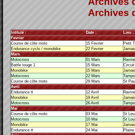
Archives d
Archives d
Intitulé :
Date :
Lieu :
Fevrier
Course de côte moto
15 Fevrier
Petit 
Endurance cyclo / monobike
22 Fevrier
Jamai
Mars
Motocross
01 Mars
Ravine
Battle touge 1
15 Mars
Circui
Monobike
15 Mars
Jamai
Motocross
22 Mars
Tampo
Course de côte moto
29 Mars
St Pau
Avril
Endurance tt
12 Avril
Ravine
Monobike
19 Avril
Jamai
Motocross
26 Avril
Tampo
Mai
Course de côte moto
03 Mai
St Leu
Motocross
10 Mai
St Lou
Monobike
17 Mai
Jamai
Endurance tt
24 Mai
Plaine