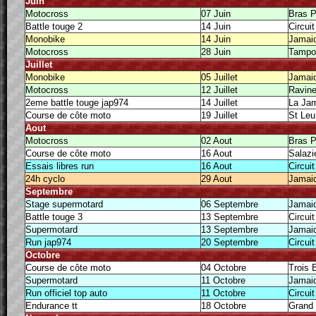
Juin
Motocross
07 Juin
Bras 
Battle touge 2
14 Juin
Circui
Monobike
14 Juin
Jamai
Motocross
28 Juin
Tampo
Juillet
Monobike
05 Juillet
Jamai
Motocross
12 Juillet
Ravine
2eme battle touge jap974
14 Juillet
La Ja
Course de côte moto
19 Juillet
St Leu
Aout
Motocross
02 Aout
Bras 
Course de côte moto
16 Aout
Salazi
Essais libres run
16 Aout
Circui
24h cyclo
29 Aout
Jamai
Septembre
Stage supermotard
06 Septembre
Jamai
Battle touge 3
13 Septembre
Circui
Supermotard
13 Septembre
Jamai
Run jap974
20 Septembre
Circui
Octobre
Course de côte moto
04 Octobre
Trois 
Supermotard
11 Octobre
Jamai
Run officiel top auto
11 Octobre
Circui
Endurance tt
18 Octobre
Grand