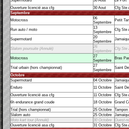
Supermotard
30 Aout
Le Port
Ouverture licencié asa cfg
30 Aout
Cfg Ste
Septembre
06
Motocross
Petit T
Septembre
13
Run auto / moto
Cfg Ste
Septembre
20
Supermotard
Jamaiqu
Septembre
26
Slalom poursuite (Annulé)
Cfg Ste
Septembre
27
Motocross
Bras Pa
Septembre
27
Trial urbain (hors championnat)
Saint De
Septembre
Octobre
Supermotard
04 Octobre
Jamaiqu
Enduro
11 Octobre
Saint De
Ouverture licencié asa cfg
11 Octobre
Cfg Ste
6h endurance grand coude
18 Octobre
Grand C
Trial (hors championnat)
25 Octobre
Tampon
Slalom auto
25 Octobre
Jamaiqu
Moto kart tour (Annulé)
30 Octobre
Ouest-no
Ouverture licencié asa cfg
31 Octobre
Cfg Ste