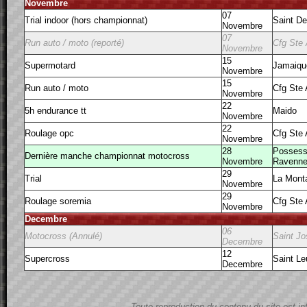
Novembre
07
Trial indoor (hors championnat)
Saint De
Novembre
07
Run auto / moto (reporté)
Cfg Ste
Novembre
15
Supermotard
Jamaiqu
Novembre
15
Run auto / moto
Cfg Ste
Novembre
22
5h endurance tt
Maido
Novembre
22
Roulage opc
Cfg Ste
Novembre
28
Possessi
Dernière manche championnat motocross
Novembre
Ravenne
29
Trial
La Mont
Novembre
29
Roulage soremia
Cfg Ste
Novembre
Decembre
06
Motocross (Annulé)
Saint J
Decembre
12
Supercross
Saint Le
Decembre
Toute reproduction du contenu du site est in