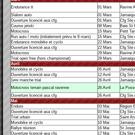
Endurance tt
01 Mars
Ravine 
Slalom auto
01 Mars
Jamaiqu
Ouverture licencié asa cfg
01 Mars
Cfg Ste
Course jetski
08 Mars
Baie St 
Motocross
15 Mars
Petit T
Run auto / moto (initialement prévu le 8 mars)
15 Mars
Cfg Ste
Endurance monobike et cyclo
22 Mars
Jamaiqu
Ouverture licencié asa cfg
22 Mars
Cfg Ste
Motocross
29 Mars
Ravine 
Trial open free (hors championnat)
29 Mars
Jamaiqu
Avril
Monobike et cyclo
05 Avril
Jamaiqu
Ouverture licencié asa cfg
12 Avril
Cfg Ste
1ere manche trial
26 Avril
Jamaiqu
Motocross terrain pascal ravenne
26 Avril
La Poss
Ouverture licencié asa cfg
26 Avril
Cfg Ste
Mai
Enduro
03 Mai
Region 
Ouverture licencié asa cfg
03 Mai
Cfg Ste
Trial urbain
10 Mai
Saint An
Monobike et cyclo
10 Mai
Jamaiqu
Rallye réunion
16 Mai
St Jose
Ouverture licencié asa cfg
17 Mai
Cfg Ste