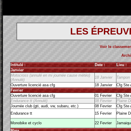
LES ÉPREUV
Voir le classemen
Archi
Intitulé :
Date :
Lieu :
Janvier
Motocross (annulé en mi journée cause météo)
18 Janvier
Tampon
(Annulé)
Ouverture licencié asa cfg
18 Janvier
Cfg Ste
Fevrier
Ouverture licencié asa cfg
01 Fevrier
Cfg Ste
Endurance tt (Annulé)
08 Fevrier
Plaine D
Journée club (gti, audi, vw, subaru, etc.)
08 Fevrier
Cfg Ste
Endurance tt
15 Fevrier
Plaine D
Monobike et cyclo
22 Fevrier
Jamaiqu
Mars