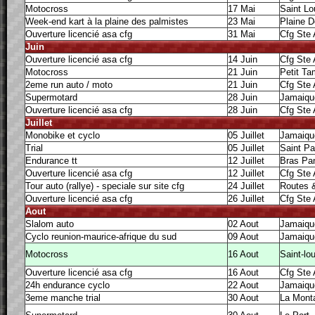
Motocross
17 Mai
Saint Lo
Week-end kart à la plaine des palmistes
23 Mai
Plaine 
Ouverture licencié asa cfg
31 Mai
Cfg Ste
Juin
Ouverture licencié asa cfg
14 Juin
Cfg Ste
Motocross
21 Juin
Petit T
2eme run auto / moto
21 Juin
Cfg Ste
Supermotard
28 Juin
Jamaiqu
Ouverture licencié asa cfg
28 Juin
Cfg Ste
Juillet
Monobike et cyclo
05 Juillet
Jamaiqu
Trial
05 Juillet
Saint Pa
Endurance tt
12 Juillet
Bras Pa
Ouverture licencié asa cfg
12 Juillet
Cfg Ste
Tour auto (rallye) - speciale sur site cfg
24 Juillet
Routes 
Ouverture licencié asa cfg
26 Juillet
Cfg Ste
Aout
Slalom auto
02 Aout
Jamaiqu
Cyclo reunion-maurice-afrique du sud
09 Aout
Jamaiqu
Motocross
16 Aout
Saint-lo
Ouverture licencié asa cfg
16 Aout
Cfg Ste
24h endurance cyclo
22 Aout
Jamaiqu
3eme manche trial
30 Aout
La Mont