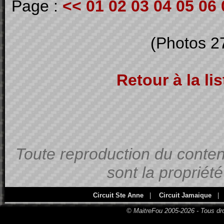
Page :
<<
01
02
03
04
05
06
(Photos 2
Retour à la li
Toute reproduction du contenu
sont la propriét
Circuit Ste Anne
|
Circuit Jamaique
|
© MaitreFou 2005-2026 - Tous dro