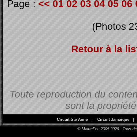
Page :
<<
01
02
03
04
05
06
(Photos 2
Retour à la li
Toute reproduction du contenu
sont la propriét
Circuit Ste Anne
|
Circuit Jamaique
|
© MaitreFou 2005-2026 - Tous dro