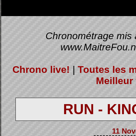
Chronométrage mis à 
www.MaitreFou.ne
Chrono live!
|
Toutes les 
Meilleur 
RUN - KI
11 Nov