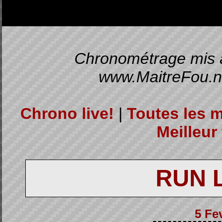
Chronométrage mis à 
www.MaitreFou.ne
Chrono live!
|
Toutes les 
Meilleur 
RUN 
5 Fe