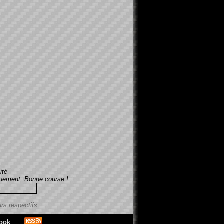
ité
iquement. Bonne course !
rs respectifs.
ook