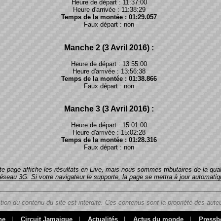
Heure de départ : 11:37:00
Heure d'arrivée : 11:38:29
Temps de la montée : 01:29.057
Faux départ : non
Manche 2 (3 Avril 2016) :
Heure de départ : 13:55:00
Heure d'arrivée : 13:56:38
Temps de la montée : 01:38.866
Faux départ : non
Manche 3 (3 Avril 2016) :
Heure de départ : 15:01:00
Heure d'arrivée : 15:02:28
Temps de la montée : 01:28.316
Faux départ : non
te page affiche les résultats en Live, mais nous sommes tributaires de la qual
u réseau 3G. Si votre navigateur le supporte, la page se mettra à jour automat
tion du contenu du site est interdite. Ces contenus sont la propriété des auteu
ne
|
Circuit Jamaique
|
Actualités
|
Actus du monde
|
Pressb