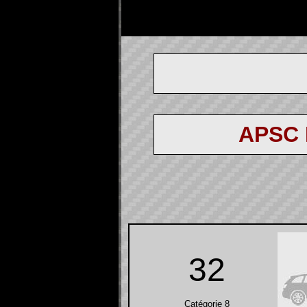
APSC
32
Catégorie 8