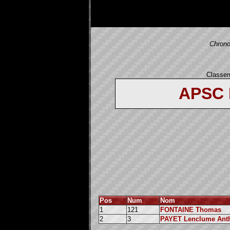
Chrono
Classem
APSC
Pos
Num
Nom
1
121
FONTAINE Thomas
2
3
PAYET Lenclume Ant