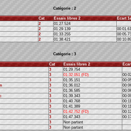
Catégorie : 2
Cat
Essais libres 2
Ecart 1
2
01:27.524
2
01:29.139
00:01.6
2
01:33.255
00:05.7
2
01:38.421
00:10.8
Catégorie : 3
Cat
Essais libres 2
Ecar
3
01:29.754
3
01:32.051 (FD)
00:0
3
01:35.151
00:0
n
3
01:36.012
00:0
3
01:36.585
00:0
c
3
01:39.343
00:0
3
01:40.768
00:1
3
01:41.389
00:1
3
01:42.752 (FD)
00:1
3
01:47.343
00:1
3
Non partant
3
Non partant