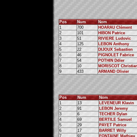
Pos
Num
Nom
1
700
HOARAU Clément
2
101
HIBON Patrice
3
51
RIVIERE Ludovic
4
125
LEBON Anthony
5
22
DIJOUX Sebastien
6
46
PIGNOLET Fabrice
7
54
POTHIN Ddier
8
10
MORISCOT Christia
9
433
ARMAND Olivier
Pos
Num
Nom
1
13
LEVENEUR Klavin
2
91
LEBON Jeremy
3
6
TECHER Dylan
4
69
BERTILE Samuel
5
29
PAYET Patrice
6
17
BARRET Willy
7
97
FONTAINE Mathieu