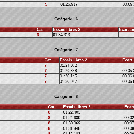
5
01:26.917
00:09.
Catégorie : 6
Cat
Essais libres 2
Ecart 1e
6
01:34.313
Catégorie : 7
Cat
Essais libres 2
Ecart 
7
01:24.072
7
01:29.348
00:05.
7
01:30.145
00:06.
7
01:30.947
00:06.
Catégorie : 8
Cat
Essais libres 2
Ecart
8
01:22.403
8
01:24.689
00:02
8
01:30.069
00:07
8
01:31.948
00:09
8
01:32.183
00:09