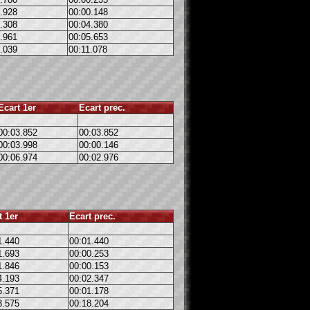
.928
00:00.148
.308
00:04.380
.961
00:05.653
.039
00:11.078
Ecart 1er
Ecart prec.
00:03.852
00:03.852
00:03.998
00:00.146
00:06.974
00:02.976
t 1er
Ecart prec.
1.440
00:01.440
1.693
00:00.253
1.846
00:00.153
4.193
00:02.347
5.371
00:01.178
3.575
00:18.204