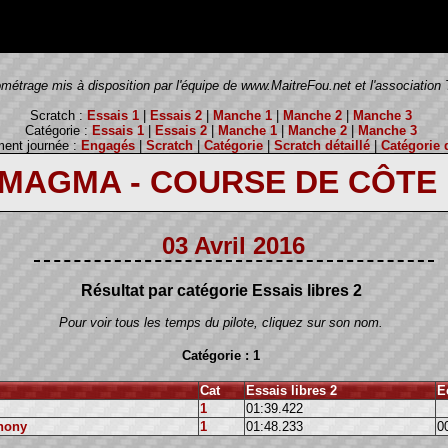
métrage mis à disposition par l'équipe de www.MaitreFou.net et l'associatio
Scratch :
Essais 1
|
Essais 2
|
Manche 1
|
Manche 2
|
Manche 3
Catégorie :
Essais 1
|
Essais 2
|
Manche 1
|
Manche 2
|
Manche 3
ent journée :
Engagés
|
Scratch
|
Catégorie
|
Scratch détaillé
|
Catégorie d
 MAGMA - COURSE DE CÔTE
03 Avril 2016
Résultat par catégorie Essais libres 2
Pour voir tous les temps du pilote, cliquez sur son nom.
Catégorie : 1
Cat
Essais libres 2
E
1
01:39.422
hony
1
01:48.233
0