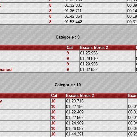
t
8
01:32.331
00:09
8
01:36.711
00:14
8
01:42.364
00:19
8
01:53.442
00:31
Catégorie : 9
Cat
Essais libres 2
9
01:25.958
9
01:29.810
9
01:29.956
manuel
9
01:32.932
Catégorie : 10
Cat
Essais libres 2
Ecar
y
10
01:20.716
10
01:22.156
00:0
10
01:22.409
00:0
10
01:22.562
00:0
10
01:24.909
00:0
10
01:26.087
00:0
10
01:44.291
00:2