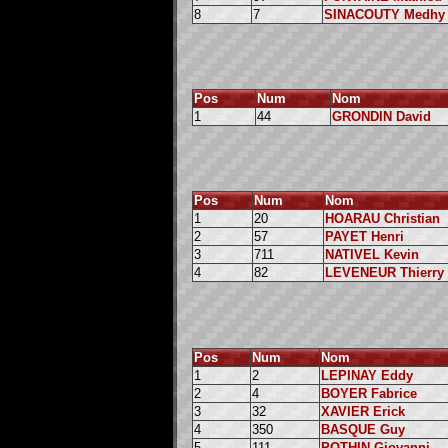
8
7
SINACOUTY Medhy
Pos
Num
Nom
1
44
GRONDIN David
Pos
Num
Nom
1
20
HOARAU Christian
2
57
PAYET Henri
3
711
NATIVEL Kevin
4
82
LEVENEUR Thierry
Pos
Num
Nom
1
2
LEPINAY Eddy
2
4
BOYER Fabrice
3
32
XAVIER Erick
4
350
BASQUE Guy
5
111
POTHIN Giovanni