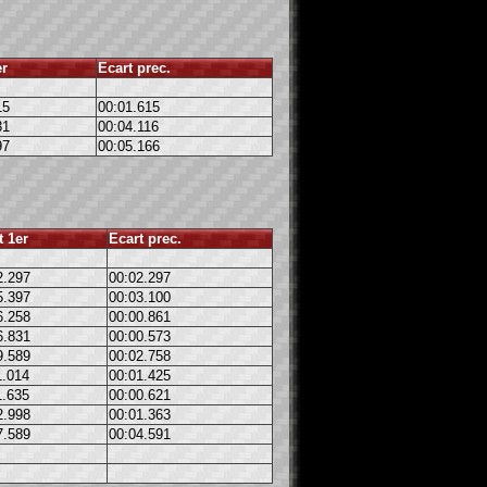
er
Ecart prec.
15
00:01.615
31
00:04.116
97
00:05.166
t 1er
Ecart prec.
2.297
00:02.297
5.397
00:03.100
6.258
00:00.861
6.831
00:00.573
9.589
00:02.758
1.014
00:01.425
1.635
00:00.621
2.998
00:01.363
7.589
00:04.591