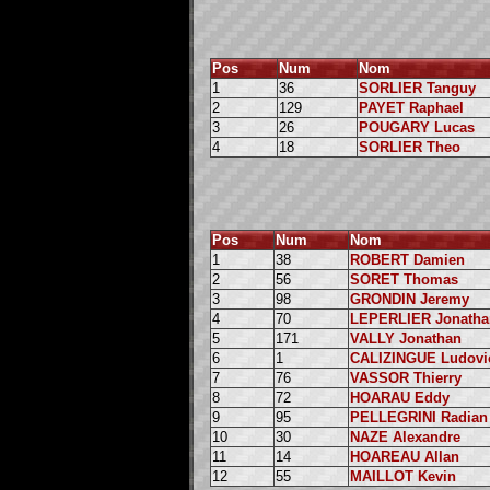
Pos
Num
Nom
1
36
SORLIER Tanguy
2
129
PAYET Raphael
3
26
POUGARY Lucas
4
18
SORLIER Theo
Pos
Num
Nom
1
38
ROBERT Damien
2
56
SORET Thomas
3
98
GRONDIN Jeremy
4
70
LEPERLIER Jonatha
5
171
VALLY Jonathan
6
1
CALIZINGUE Ludovi
7
76
VASSOR Thierry
8
72
HOARAU Eddy
9
95
PELLEGRINI Radian
10
30
NAZE Alexandre
11
14
HOAREAU Allan
12
55
MAILLOT Kevin