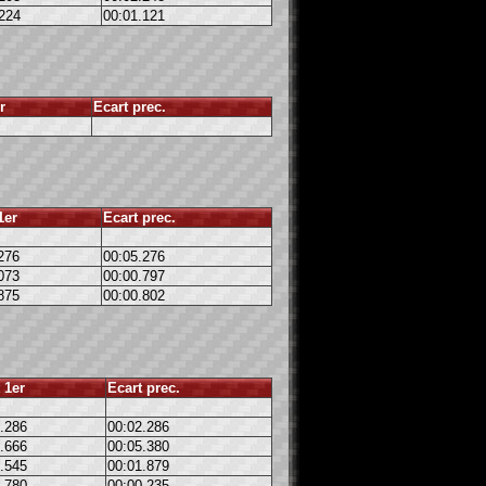
224
00:01.121
r
Ecart prec.
1er
Ecart prec.
276
00:05.276
073
00:00.797
875
00:00.802
 1er
Ecart prec.
.286
00:02.286
.666
00:05.380
.545
00:01.879
.780
00:00.235