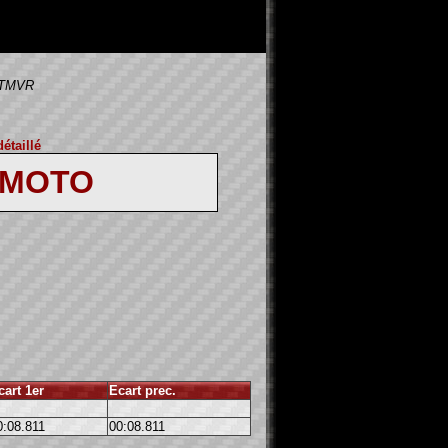
n TMVR
étaillé
 MOTO
cart 1er
Ecart prec.
0:08.811
00:08.811