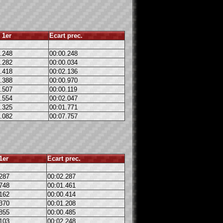
 1er
Ecart prec.
.248
00:00.248
.282
00:00.034
.418
00:02.136
.388
00:00.970
.507
00:00.119
.554
00:02.047
.325
00:01.771
.082
00:07.757
1er
Ecart prec.
287
00:02.287
748
00:01.461
162
00:00.414
370
00:01.208
855
00:00.485
103
00:02.248