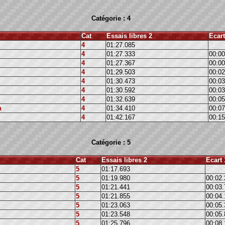
Catégorie : 4
Cat
Essais libres 2
Ecart
4
01:27.085
4
01:27.333
00:00
4
01:27.367
00:00
4
01:29.503
00:02
4
01:30.473
00:03
4
01:30.592
00:03
4
01:32.639
00:05
n
4
01:34.410
00:07
4
01:42.167
00:15
Catégorie : 5
Cat
Essais libres 2
Ecart 
5
01:17.693
5
01:19.980
00:02.
5
01:21.441
00:03.
5
01:21.855
00:04.
5
01:23.063
00:05.
5
01:23.548
00:05.
5
01:25.796
00:08.