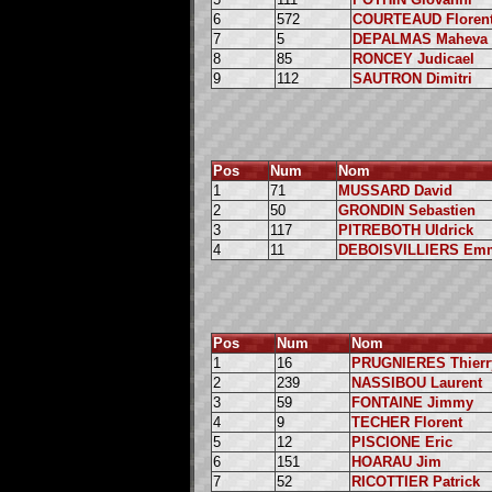
6
572
COURTEAUD Floren
7
5
DEPALMAS Maheva
8
85
RONCEY Judicael
9
112
SAUTRON Dimitri
Pos
Num
Nom
1
71
MUSSARD David
2
50
GRONDIN Sebastien
3
117
PITREBOTH Uldrick
4
11
DEBOISVILLIERS Em
Pos
Num
Nom
1
16
PRUGNIERES Thierr
2
239
NASSIBOU Laurent
3
59
FONTAINE Jimmy
4
9
TECHER Florent
5
12
PISCIONE Eric
6
151
HOARAU Jim
7
52
RICOTTIER Patrick