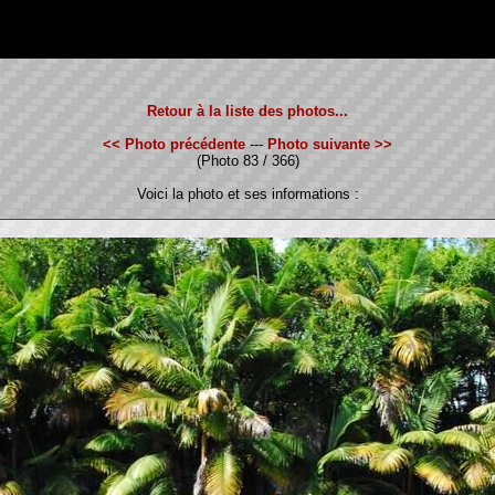
Retour à la liste des photos...
<< Photo précédente
---
Photo suivante >>
(Photo 83 / 366)
Voici la photo et ses informations :