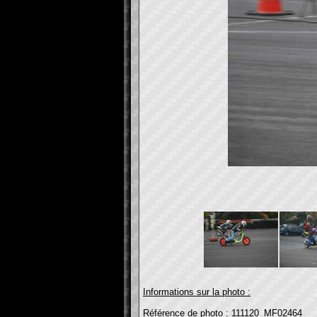
Informations sur la photo :
Référence de photo :
111120_MF02464