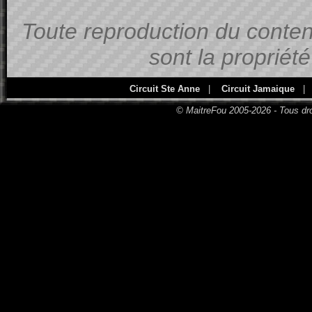
Toute reproduction du contenu
sont la propriét
Circuit Ste Anne
|
Circuit Jamaique
|
© MaitreFou 2005-2026 - Tous dro