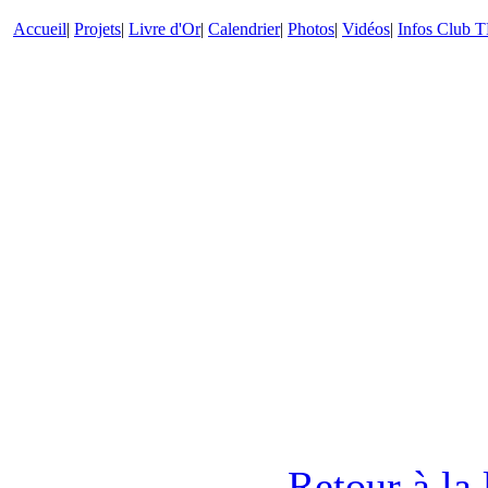
Accueil
|
Projets
|
Livre d'Or
|
Calendrier
|
Photos
|
Vidéos
|
Infos Club
Retour à la 