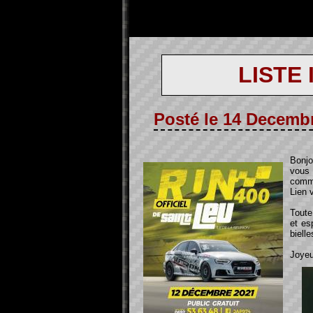
LISTE
Posté le 14 Decemb
Bonjo
vous 
comme
Lien 
Toute
et es
bielle
Joyeu