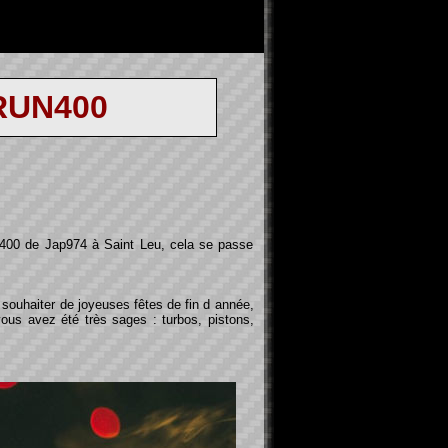
RUN400
n400 de Jap974 à Saint Leu, cela se passe
souhaiter de joyeuses fêtes de fin d année,
ous avez été très sages : turbos, pistons,